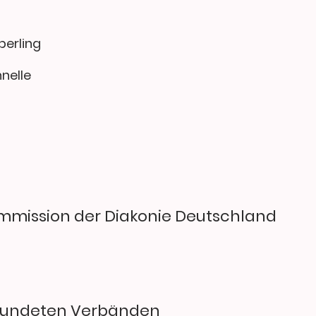
berling
hnelle
ommission der Diakonie Deutschland
reundeten Verbänden